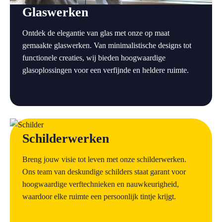
Glaswerken
Ontdek de elegantie van glas met onze op maat
gemaakte glaswerken. Van minimalistische designs tot
functionele creaties, wij bieden hoogwaardige
glasoplossingen voor een verfijnde en heldere ruimte.
a
Schilderwerken
Breng jouw visie tot leven met onze schilderwerken.
Ons team van deskundige schilders staat garant voor
hoogwaardige verftechnieken en nauwkeurigheid,
waardoor elke ruimte een persoonlijk tintje krijgt.