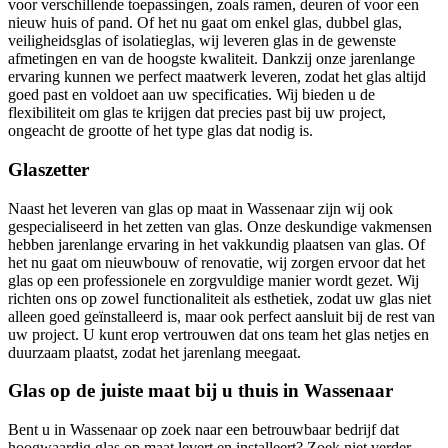
voor verschillende toepassingen, zoals ramen, deuren of voor een
nieuw huis of pand. Of het nu gaat om enkel glas, dubbel glas,
veiligheidsglas of isolatieglas, wij leveren glas in de gewenste
afmetingen en van de hoogste kwaliteit. Dankzij onze jarenlange
ervaring kunnen we perfect maatwerk leveren, zodat het glas altijd
goed past en voldoet aan uw specificaties. Wij bieden u de
flexibiliteit om glas te krijgen dat precies past bij uw project,
ongeacht de grootte of het type glas dat nodig is.
Glaszetter
Naast het leveren van glas op maat in Wassenaar zijn wij ook
gespecialiseerd in het zetten van glas. Onze deskundige vakmensen
hebben jarenlange ervaring in het vakkundig plaatsen van glas. Of
het nu gaat om nieuwbouw of renovatie, wij zorgen ervoor dat het
glas op een professionele en zorgvuldige manier wordt gezet. Wij
richten ons op zowel functionaliteit als esthetiek, zodat uw glas niet
alleen goed geïnstalleerd is, maar ook perfect aansluit bij de rest van
uw project. U kunt erop vertrouwen dat ons team het glas netjes en
duurzaam plaatst, zodat het jarenlang meegaat.
Glas op de juiste maat bij u thuis in Wassenaar
Bent u in Wassenaar op zoek naar een betrouwbaar bedrijf dat
hoogwaardig glas op maat levert en installeert? Zoek niet verder,