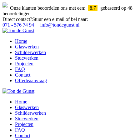
Onze klanten beoordelen ons met een:
8,7
gebaseerd op 48
beoordelingen.
Direct contact?
Stuur een e-mail of bel naar:
071 - 576 74 94
info@tondegunst.nl
Home
Glaswerken
Schilderwerken
Stucwerken
Projecten
FAQ
Contact
Offerteaanvraag
Home
Glaswerken
Schilderwerken
Stucwerken
Projecten
FAQ
Contact