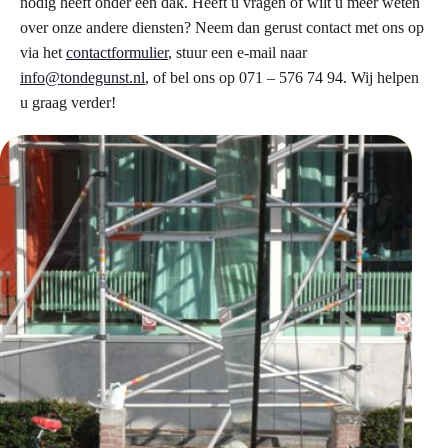
nodig heeft onder één dak. Heeft u vragen of wilt u meer weten
over onze andere diensten? Neem dan gerust contact met ons op
via het
contactformulier
, stuur een e-mail naar
info@tondegunst.nl
, of bel ons op 071 – 576 74 94. Wij helpen
u graag verder!