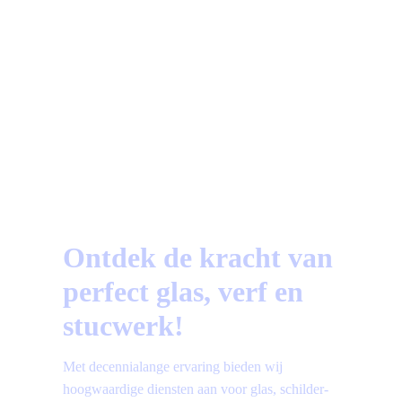
Beoordeeld op Trustoo.nl
a
Vragen?
Bekijk hier de meest gestelde vragen!
Ontdek de kracht van
perfect glas, verf en
stucwerk!
Met decennialange ervaring bieden wij
hoogwaardige diensten aan voor glas, schilder-