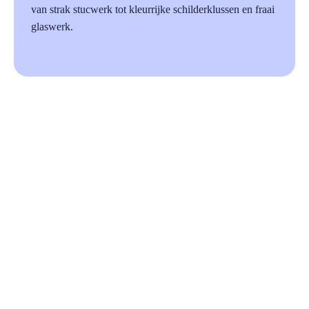
van strak stucwerk tot kleurrijke schilderklussen en fraai
glaswerk.
87%
Beoordeeld op Trustoo.nl
a