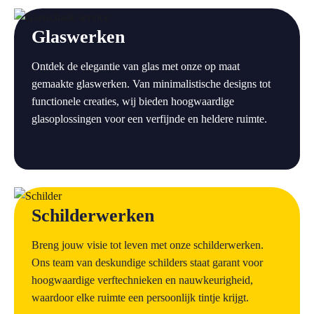
a
Glaswerken
Ontdek de elegantie van glas met onze op maat
gemaakte glaswerken. Van minimalistische designs tot
functionele creaties, wij bieden hoogwaardige
glasoplossingen voor een verfijnde en heldere ruimte.
a
Schilderwerken
Breng jouw visie tot leven met onze schilderwerken.
Ons team van deskundige schilders staat garant voor
hoogwaardige verftechnieken en nauwkeurigheid,
waardoor elke ruimte een persoonlijk tintje krijgt.