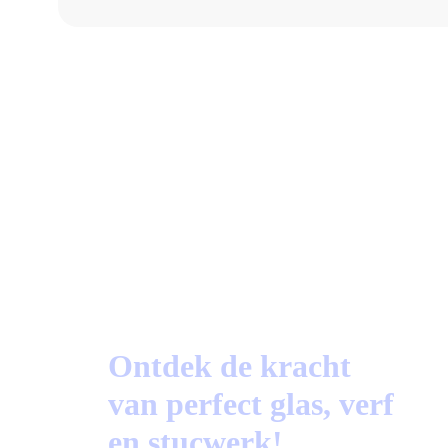
a
87%
Beoordeeld op Trustoo.nl
Ontdek de kracht
van perfect glas, verf
en stucwerk!