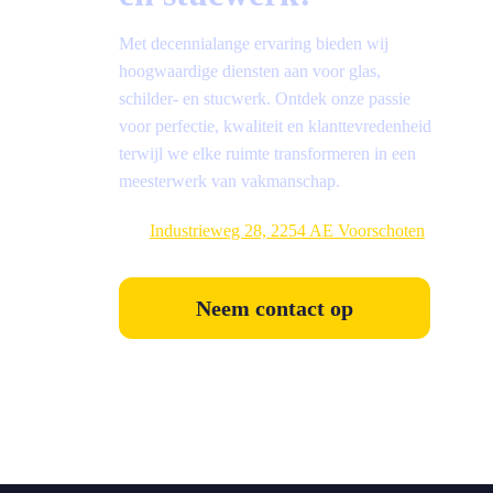
Met decennialange ervaring bieden wij
hoogwaardige diensten aan voor glas,
schilder- en stucwerk. Ontdek onze passie
voor perfectie, kwaliteit en klanttevredenheid
terwijl we elke ruimte transformeren in een
meesterwerk van vakmanschap.
Industrieweg 28, 2254 AE Voorschoten
Neem contact op