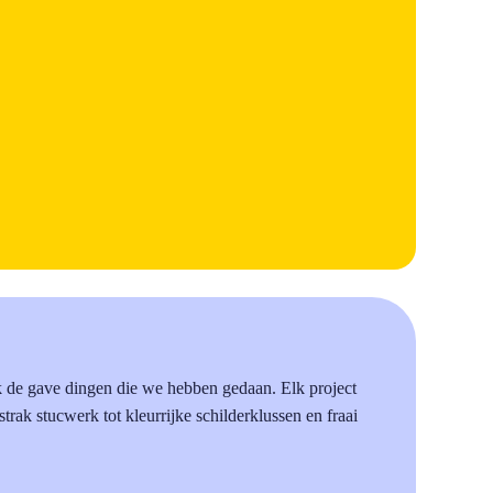
k de gave dingen die we hebben gedaan. Elk project
 strak stucwerk tot kleurrijke schilderklussen en fraai