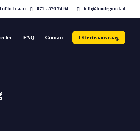
 of bel naar:
071 - 576 74 94
info@tondegunst.nl
ecten
FAQ
Contact
Offerteaanvraag
g