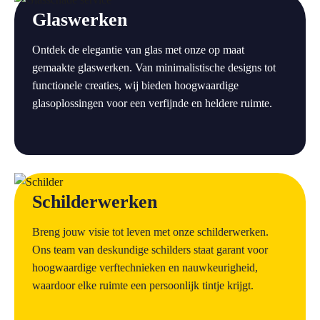
Glaswerken
Ontdek de elegantie van glas met onze op maat
gemaakte glaswerken. Van minimalistische designs tot
functionele creaties, wij bieden hoogwaardige
glasoplossingen voor een verfijnde en heldere ruimte.
a
Schilderwerken
Breng jouw visie tot leven met onze schilderwerken.
Ons team van deskundige schilders staat garant voor
hoogwaardige verftechnieken en nauwkeurigheid,
waardoor elke ruimte een persoonlijk tintje krijgt.