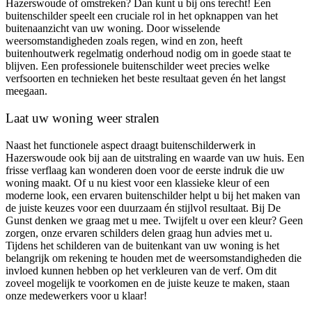
Hazerswoude of omstreken? Dan kunt u bij ons terecht! Een
buitenschilder speelt een cruciale rol in het opknappen van het
buitenaanzicht van uw woning. Door wisselende
weersomstandigheden zoals regen, wind en zon, heeft
buitenhoutwerk regelmatig onderhoud nodig om in goede staat te
blijven. Een professionele buitenschilder weet precies welke
verfsoorten en technieken het beste resultaat geven én het langst
meegaan.
Laat uw woning weer stralen
Naast het functionele aspect draagt buitenschilderwerk in
Hazerswoude ook bij aan de uitstraling en waarde van uw huis. Een
frisse verflaag kan wonderen doen voor de eerste indruk die uw
woning maakt. Of u nu kiest voor een klassieke kleur of een
moderne look, een ervaren buitenschilder helpt u bij het maken van
de juiste keuzes voor een duurzaam én stijlvol resultaat. Bij De
Gunst denken we graag met u mee. Twijfelt u over een kleur? Geen
zorgen, onze ervaren schilders delen graag hun advies met u.
Tijdens het schilderen van de buitenkant van uw woning is het
belangrijk om rekening te houden met de weersomstandigheden die
invloed kunnen hebben op het verkleuren van de verf. Om dit
zoveel mogelijk te voorkomen en de juiste keuze te maken, staan
onze medewerkers voor u klaar!