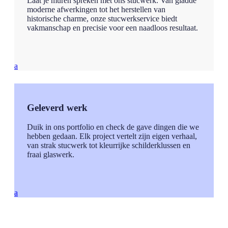
Laat je muren spreken met ons stucwerk. Van gladde
moderne afwerkingen tot het herstellen van
historische charme, onze stucwerkservice biedt
vakmanschap en precisie voor een naadloos resultaat.
a
Geleverd werk
Duik in ons portfolio en check de gave dingen die we
hebben gedaan. Elk project vertelt zijn eigen verhaal,
van strak stucwerk tot kleurrijke schilderklussen en
fraai glaswerk.
a