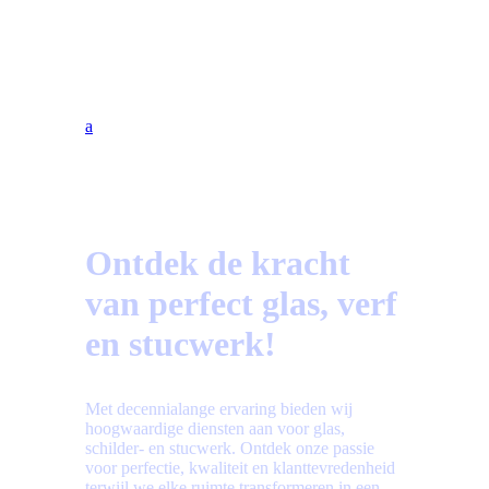
Vragen?
Bekijk hier de meest gestelde vragen!
a
Ontdek de kracht
van perfect glas, verf
en stucwerk!
Met decennialange ervaring bieden wij
hoogwaardige diensten aan voor glas,
schilder- en stucwerk. Ontdek onze passie
voor perfectie, kwaliteit en klanttevredenheid
terwijl we elke ruimte transformeren in een