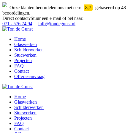
Onze klanten beoordelen ons met een:
8,7
gebaseerd op 48
beoordelingen.
Direct contact?
Stuur een e-mail of bel naar:
071 - 576 74 94
info@tondegunst.nl
Home
Glaswerken
Schilderwerken
Stucwerken
Projecten
FAQ
Contact
Offerteaanvraag
Home
Glaswerken
Schilderwerken
Stucwerken
Projecten
FAQ
Contact