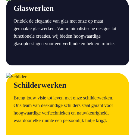
Glaswerken
Ontdek de elegantie van glas met onze op maat
gemaakte glaswerken. Van minimalistische designs tot
functionele creaties, wij bieden hoogwaardige
glasoplossingen voor een verfijnde en heldere ruimte.
a
Schilderwerken
Breng jouw visie tot leven met onze schilderwerken.
Ons team van deskundige schilders staat garant voor
hoogwaardige verftechnieken en nauwkeurigheid,
waardoor elke ruimte een persoonlijk tintje krijgt.