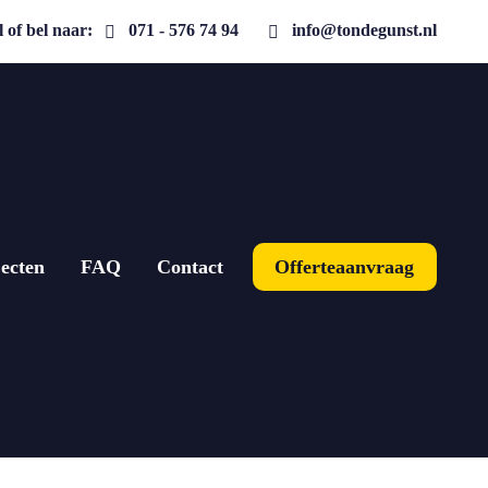
 of bel naar:
071 - 576 74 94
info@tondegunst.nl
ecten
FAQ
Contact
Offerteaanvraag