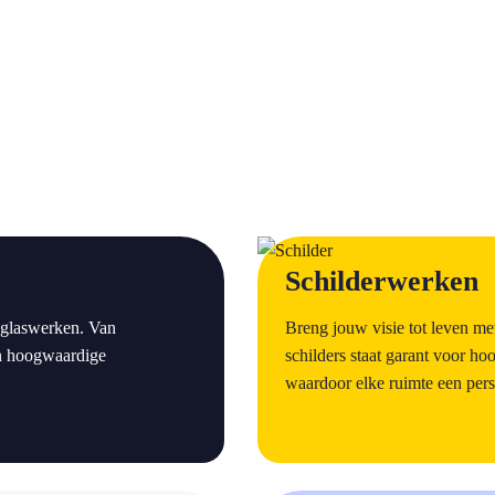
a
Schilderwerken
 glaswerken. Van
Breng jouw visie tot leven m
den hoogwaardige
schilders staat garant voor h
waardoor elke ruimte een persoo