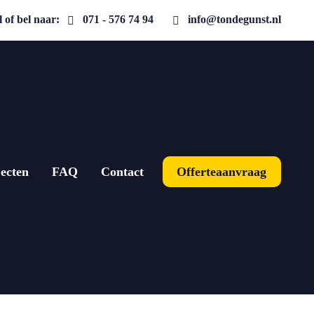
 of bel naar:
071 - 576 74 94
info@tondegunst.nl
ecten
FAQ
Contact
Offerteaanvraag