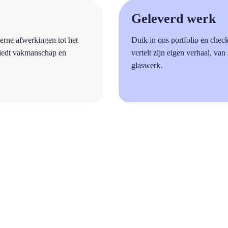
a
Geleverd werk
erne afwerkingen tot het
Duik in ons portfolio en chec
biedt vakmanschap en
vertelt zijn eigen verhaal, van
glaswerk.
a
Vragen?