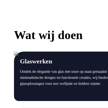
Wat wij doen
a
Glaswerken
Ontdek de elegantie van glas met onze op maat gemaakte
minimalistische designs tot functionele creaties, wij bie
glasoplossingen voor een verfijnde en heldere ruimte.