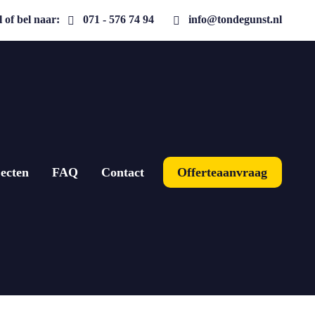
 of bel naar:
071 - 576 74 94
info@tondegunst.nl
ecten
FAQ
Contact
Offerteaanvraag