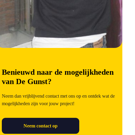
Benieuwd naar de mogelijkheden
van De Gunst?
Neem dan vrijblijvend contact met ons op en ontdek wat de
mogelijkheden zijn voor jouw project!
Neem contact op