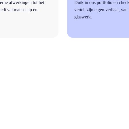
erne afwerkingen tot het
Duik in ons portfolio en chec
biedt vakmanschap en
vertelt zijn eigen verhaal, van
glaswerk.
a
Vragen?
Bekijk hier de meest gestelde vragen!