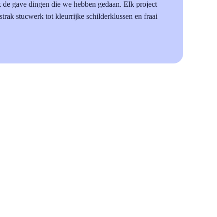
k de gave dingen die we hebben gedaan. Elk project
 strak stucwerk tot kleurrijke schilderklussen en fraai