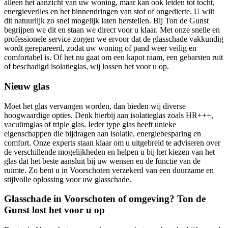
alleen het aanzicht van uw woning, maar kan ook leiden tot tocht,
energieverlies en het binnendringen van stof of ongedierte. U wilt
dit natuurlijk zo snel mogelijk laten herstellen. Bij Ton de Gunst
begrijpen we dit en staan we direct voor u klaar. Met onze snelle en
professionele service zorgen we ervoor dat de glasschade vakkundig
wordt gerepareerd, zodat uw woning of pand weer veilig en
comfortabel is. Of het nu gaat om een kapot raam, een gebarsten ruit
of beschadigd isolatieglas, wij lossen het voor u op.
Nieuw glas
Moet het glas vervangen worden, dan bieden wij diverse
hoogwaardige opties. Denk hierbij aan isolatieglas zoals HR+++,
vacuümglas of triple glas. Ieder type glas heeft unieke
eigenschappen die bijdragen aan isolatie, energiebesparing en
comfort. Onze experts staan klaar om u uitgebreid te adviseren over
de verschillende mogelijkheden en helpen u bij het kiezen van het
glas dat het beste aansluit bij uw wensen en de functie van de
ruimte. Zo bent u in Voorschoten verzekerd van een duurzame en
stijlvolle oplossing voor uw glasschade.
Glasschade in Voorschoten of omgeving? Ton de
Gunst lost het voor u op