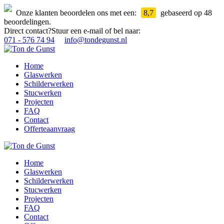
Onze klanten beoordelen ons met een:
8,7
gebaseerd op 48
beoordelingen.
Direct contact?
Stuur een e-mail of bel naar:
071 - 576 74 94
info@tondegunst.nl
Home
Glaswerken
Schilderwerken
Stucwerken
Projecten
FAQ
Contact
Offerteaanvraag
Home
Glaswerken
Schilderwerken
Stucwerken
Projecten
FAQ
Contact