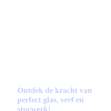
87%
Beoordeeld op Trustoo.nl
a
Vragen?
Bekijk hier de meest gestelde vragen!
Ontdek de kracht van
perfect glas, verf en
stucwerk!