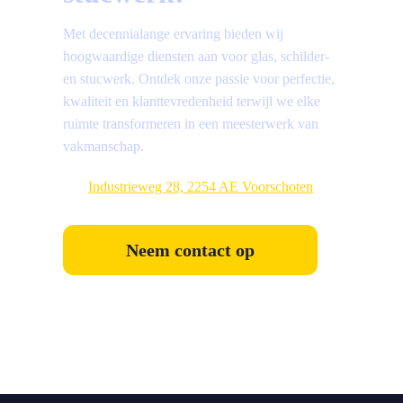
Met decennialange ervaring bieden wij
hoogwaardige diensten aan voor glas, schilder-
en stucwerk. Ontdek onze passie voor perfectie,
kwaliteit en klanttevredenheid terwijl we elke
ruimte transformeren in een meesterwerk van
vakmanschap.
Industrieweg 28, 2254 AE Voorschoten
Neem contact op