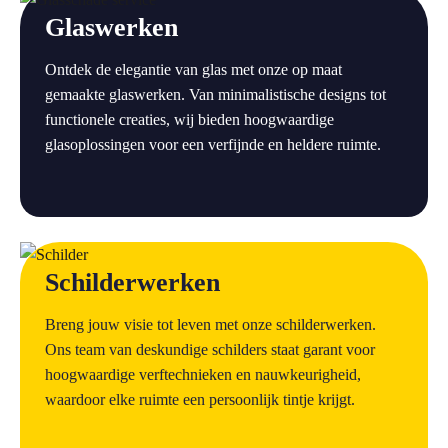
Glaswerken
Ontdek de elegantie van glas met onze op maat
gemaakte glaswerken. Van minimalistische designs tot
functionele creaties, wij bieden hoogwaardige
glasoplossingen voor een verfijnde en heldere ruimte.
a
Schilderwerken
Breng jouw visie tot leven met onze schilderwerken.
Ons team van deskundige schilders staat garant voor
hoogwaardige verftechnieken en nauwkeurigheid,
waardoor elke ruimte een persoonlijk tintje krijgt.