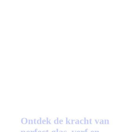
87%
Beoordeeld op Trustoo.nl
a
Vragen?
Bekijk hier de meest gestelde vragen!
Ontdek de kracht van