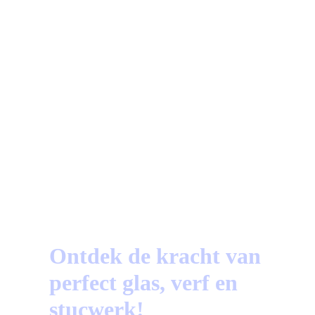
87%
Beoordeeld op Trustoo.nl
a
Vragen?
Bekijk hier de meest gestelde vragen!
Ontdek de kracht van
perfect glas, verf en
stucwerk!