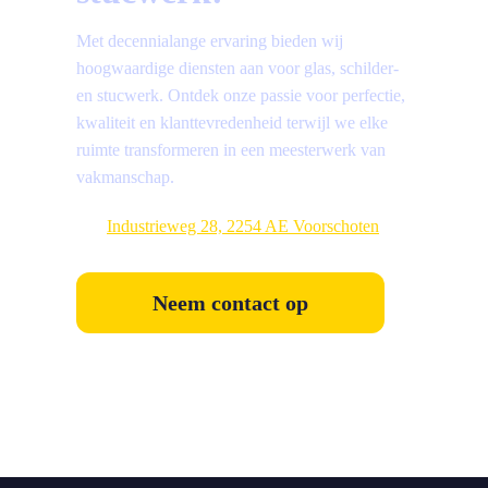
Met decennialange ervaring bieden wij
hoogwaardige diensten aan voor glas, schilder-
en stucwerk. Ontdek onze passie voor perfectie,
kwaliteit en klanttevredenheid terwijl we elke
ruimte transformeren in een meesterwerk van
vakmanschap.
Industrieweg 28, 2254 AE Voorschoten
Neem contact op