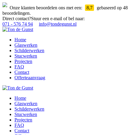
Onze klanten beoordelen ons met een:
8,7
gebaseerd op 48
beoordelingen.
Direct contact?
Stuur een e-mail of bel naar:
071 - 576 74 94
info@tondegunst.nl
Home
Glaswerken
Schilderwerken
Stucwerken
Projecten
FAQ
Contact
Offerteaanvraag
Home
Glaswerken
Schilderwerken
Stucwerken
Projecten
FAQ
Contact