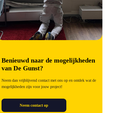
Benieuwd naar de mogelijkheden
van De Gunst?
Neem dan vrijblijvend contact met ons op en ontdek wat de
mogelijkheden zijn voor jouw project!
Neem contact op