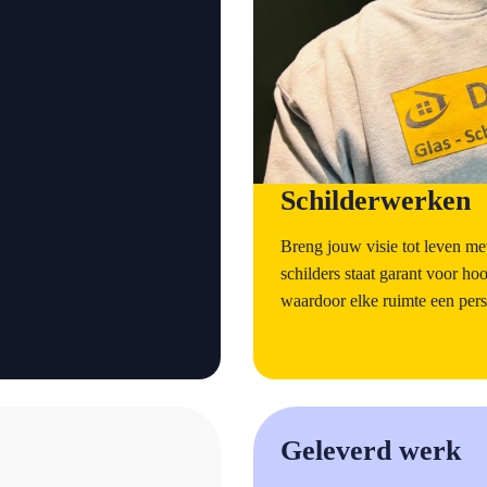
Schilderwerken
Breng jouw visie tot leven m
schilders staat garant voor h
waardoor elke ruimte een persoo
a
Geleverd werk