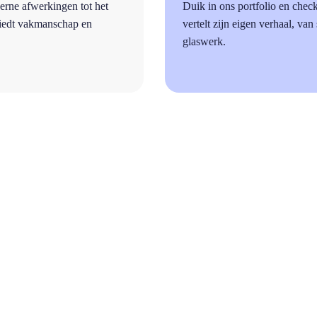
erne afwerkingen tot het
Duik in ons portfolio en chec
biedt vakmanschap en
vertelt zijn eigen verhaal, van
glaswerk.
a
Vragen?
Bekijk hier de meest gestelde vragen!