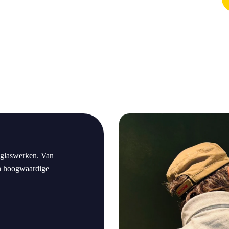
a
 glaswerken. Van
den hoogwaardige