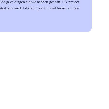
k de gave dingen die we hebben gedaan. Elk project
 strak stucwerk tot kleurrijke schilderklussen en fraai