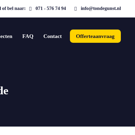
 of bel naar:
071 - 576 74 94
info@tondegunst.nl
ecten
FAQ
Contact
Offerteaanvraag
de