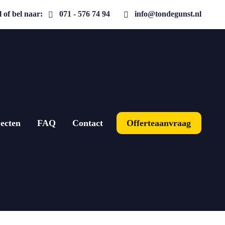
 of bel naar:
071 - 576 74 94
info@tondegunst.nl
ecten
FAQ
Contact
Offerteaanvraag