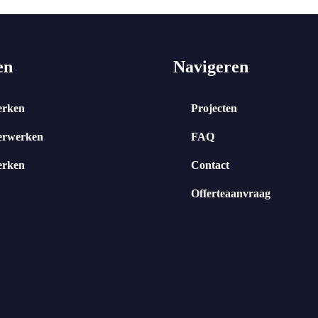
en
Navigeren
erken
Projecten
erwerken
FAQ
erken
Contact
Offerteaanvraag