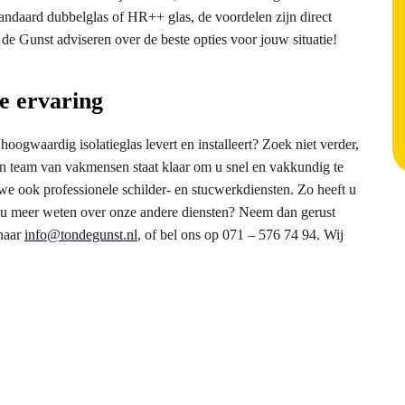
tandaard dubbelglas of HR++ glas, de voordelen zijn direct
de Gunst adviseren over de beste opties voor jouw situatie!
ge ervaring
oogwaardig isolatieglas levert en installeert? Zoek niet verder,
ren team van vakmensen staat klaar om u snel en vakkundig te
n we ook professionele schilder- en stucwerkdiensten. Zo heeft u
lt u meer weten over onze andere diensten? Neem dan gerust
 naar
info@tondegunst.nl
, of bel ons op 071 – 576 74 94. Wij