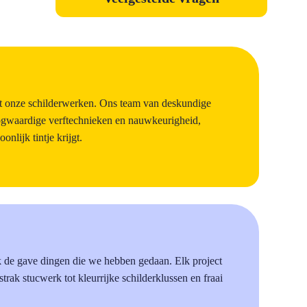
et onze schilderwerken. Ons team van deskundige
oogwaardige verftechnieken en nauwkeurigheid,
nlijk tintje krijgt.
k de gave dingen die we hebben gedaan. Elk project
 strak stucwerk tot kleurrijke schilderklussen en fraai