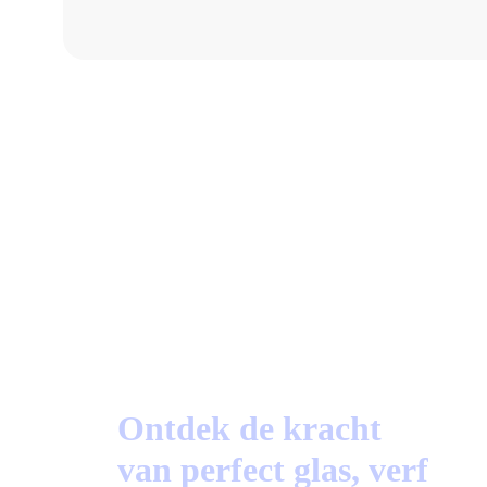
a
87%
Beoordeeld op Trustoo.nl
Ontdek de kracht
van perfect glas, verf