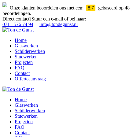
Onze klanten beoordelen ons met een:
8,7
gebaseerd op 48
beoordelingen.
Direct contact?
Stuur een e-mail of bel naar:
071 - 576 74 94
info@tondegunst.nl
Home
Glaswerken
Schilderwerken
Stucwerken
Projecten
FAQ
Contact
Offerteaanvraag
Home
Glaswerken
Schilderwerken
Stucwerken
Projecten
FAQ
Contact