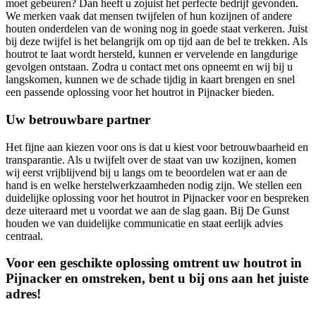
moet gebeuren? Dan heeft u zojuist het perfecte bedrijf gevonden.
We merken vaak dat mensen twijfelen of hun kozijnen of andere
houten onderdelen van de woning nog in goede staat verkeren. Juist
bij deze twijfel is het belangrijk om op tijd aan de bel te trekken. Als
houtrot te laat wordt hersteld, kunnen er vervelende en langdurige
gevolgen ontstaan. Zodra u contact met ons opneemt en wij bij u
langskomen, kunnen we de schade tijdig in kaart brengen en snel
een passende oplossing voor het houtrot in Pijnacker bieden.
Uw betrouwbare partner
Het fijne aan kiezen voor ons is dat u kiest voor betrouwbaarheid en
transparantie. Als u twijfelt over de staat van uw kozijnen, komen
wij eerst vrijblijvend bij u langs om te beoordelen wat er aan de
hand is en welke herstelwerkzaamheden nodig zijn. We stellen een
duidelijke oplossing voor het houtrot in Pijnacker voor en bespreken
deze uiteraard met u voordat we aan de slag gaan. Bij De Gunst
houden we van duidelijke communicatie en staat eerlijk advies
centraal.
Voor een geschikte oplossing omtrent uw houtrot in
Pijnacker en omstreken, bent u bij ons aan het juiste
adres!