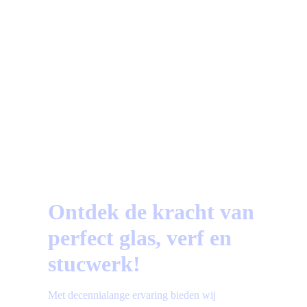
Beoordeeld op Trustoo.nl
a
Vragen?
Bekijk hier de meest gestelde vragen!
Ontdek de kracht van
perfect glas, verf en
stucwerk!
Met decennialange ervaring bieden wij