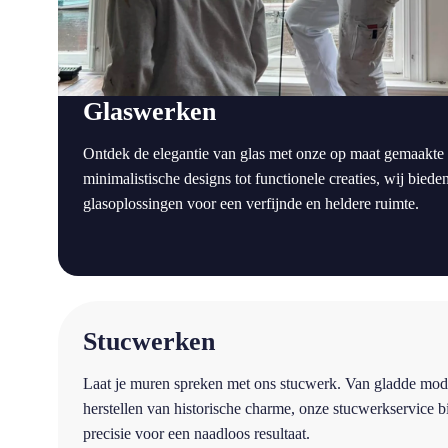
Glaswerken
Ontdek de elegantie van glas met onze op maat gemaakte
minimalistische designs tot functionele creaties, wij bie
glasoplossingen voor een verfijnde en heldere ruimte.
a
Stucwerken
Laat je muren spreken met ons stucwerk. Van gladde mod
herstellen van historische charme, onze stucwerkservice 
precisie voor een naadloos resultaat.