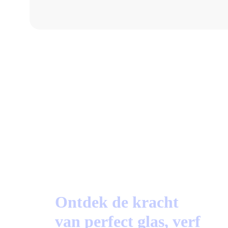
87%
Beoordeeld op Trustoo.nl
Ontdek de kracht
van perfect glas, verf