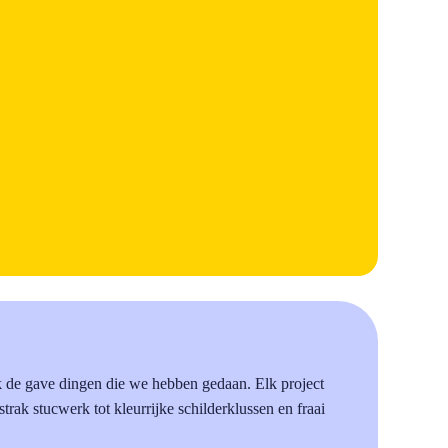
k de gave dingen die we hebben gedaan. Elk project
 strak stucwerk tot kleurrijke schilderklussen en fraai