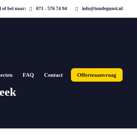
 of bel naar:
071 - 576 74 94
info@tondegunst.nl
ecten
FAQ
Contact
Offerteaanvraag
reek