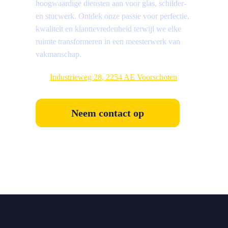
hoogwaardige diensten aan voor glas, schilder-
en stucwerk. Ontdek onze passie voor perfectie,
kwaliteit en klanttevredenheid terwijl we elke
ruimte transformeren in een meesterwerk van
vakmanschap.
Industrieweg 28, 2254 AE Voorschoten
Neem contact op