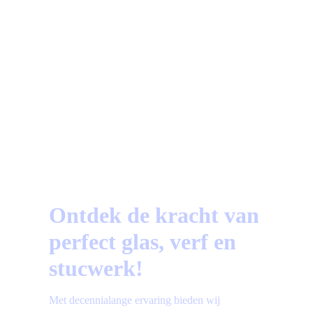
Beoordeeld op Trustoo.nl
a
Vragen?
Bekijk hier de meest gestelde vragen!
Ontdek de kracht van
perfect glas, verf en
stucwerk!
Met decennialange ervaring bieden wij